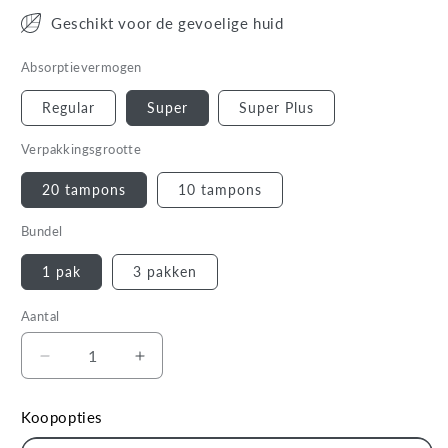
Geschikt voor de gevoelige huid
Absorptievermogen
Regular
Super
Super Plus
Verpakkingsgrootte
20 tampons
10 tampons
Bundel
1 pak
3 pakken
Aantal
Aantal
Aantal
verlagen
verhogen
voor
voor
Koopopties
Biologische
Biologische