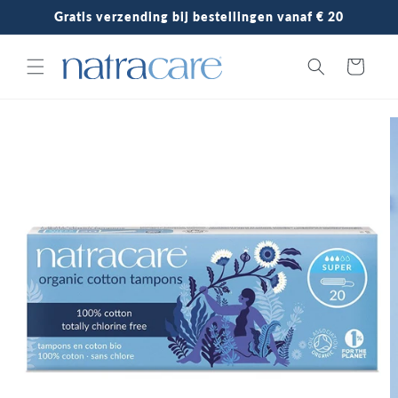
Meteen
Gratis verzending bij bestellingen vanaf € 20
naar de
content
Winkelwagen
Ga direct naar
productinformatie