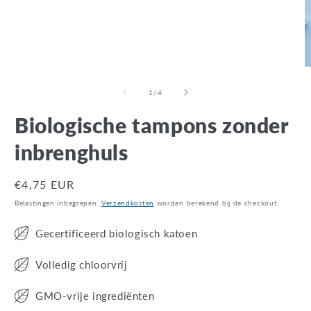
van
1
/
4
Biologische tampons zonder
inbrenghuls
Normale
€4,75 EUR
prijs
Belastingen inbegrepen.
Verzendkosten
worden berekend bij de checkout.
Gecertificeerd biologisch katoen
Volledig chloorvrij
GMO-vrije ingrediënten