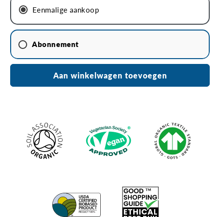
tampons
tampons
Eenmalige aankoop
zonder
zonder
inbrenghuls
inbrenghuls
Abonnement
Maandelijks abonnement
Aan winkelwagen toevoegen
Abonnement per 2 maanden